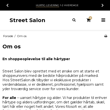
HURTIG LEVERING
1-2 HVERDAGE
0
Street Salon
Forside
/
Om os
Om os
En shoppeoplevelse til alle hårtyper
Street Salon blev oprettet med et ønske om at starte et
shoppeunivers med de bedste hårprodukter på marked.
Hos StreetSalon.dk tilbyder vi eksklusive produkter i
verdensklasse, vi er dedikeret, professionel, hjælpsom samt
yder troværdig service over for vores kunder.
For alle
– uanset hårtype og alder. Vi har produkter til enhver
hårtype og alders udfordringer, om det gælder hårtab, skæl,
tørt hår eller noget helt andet. Vores filosofi er, at alle