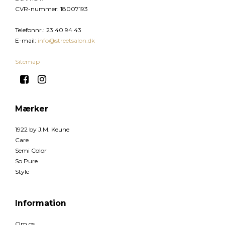
CVR-nummer
:
18007193
Telefonnr.
:
23 40 94 43
E-mail
:
info@streetsalon.dk
Sitemap
Mærker
1922 by J.M. Keune
Care
Semi Color
So Pure
Style
Information
Om os