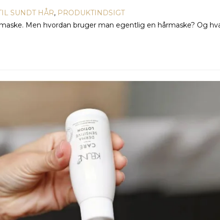
 TIL SUNDT HÅR
,
PRODUKTINDSIGT
 hårmaske. Men hvordan bruger man egentlig en hårmaske? Og hv