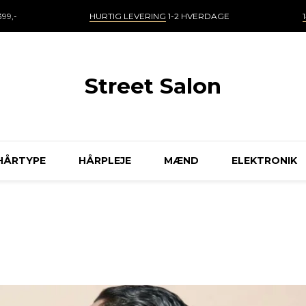
99,-
HURTIG LEVERING
1-2 HVERDAGE
Street Salon
HÅRTYPE
HÅRPLEJE
MÆND
ELEKTRONIK