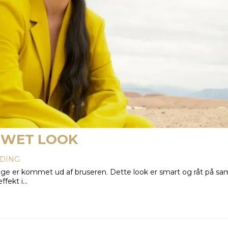
E WET LOOK
DING
ige er kommet ud af bruseren. Dette look er smart og råt på sam
fekt i...