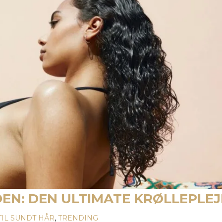
N: DEN ULTIMATE KRØLLEPLEJ
 TIL SUNDT HÅR
,
TRENDING