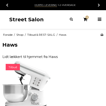
HURTIG LEVERING
1-2 HVERDAGE
0
Street Salon
Forside
/
Shop
/
Tilbud & REST-SALG
/
Haws
Haws
Lidt lækkert til hjemmet fra Haws
Tilbud