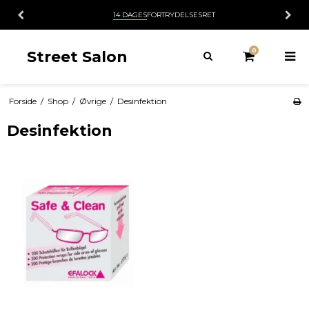
14 DAGES
FORTRYDELSESRET
0
Street Salon
Forside
/
Shop
/
Øvrige
/
Desinfektion
Desinfektion