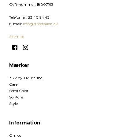
CVR-nummer
:
18007193
Telefonnr.
:
23 40 94 43
E-mail
:
info@streetsalon.dk
Sitemap
Mærker
1922 by J.M. Keune
Care
Semi Color
So Pure
Style
Information
Om os