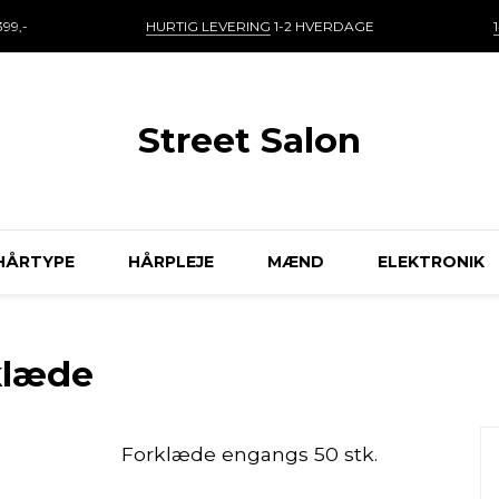
99,-
HURTIG LEVERING
1-2 HVERDAGE
Street Salon
HÅRTYPE
HÅRPLEJE
MÆND
ELEKTRONIK
klæde
Forklæde engangs 50 stk.