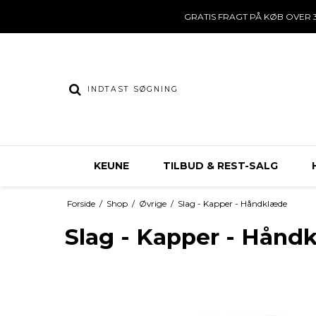
GRATIS FRAGT PÅ KØB OVER 3
KEUNE
TILBUD & REST-SALG
Forside
/
Shop
/
Øvrige
/
Slag - Kapper - Håndklæde
Slag - Kapper - Hånd