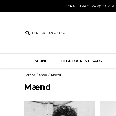
GRATIS FRAGT PÅ KØB OVER 3
KEUNE
TILBUD & REST-SALG
Forside
/
Shop
/
Mænd
Mænd