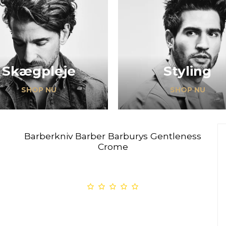
Skægpleje
Styling
SHOP NU
SHOP NU
Barberkniv Barber Barburys Gentleness
Crome