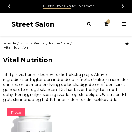
HURTIG LEVERING
1-2 HVERDAGE
0
Street Salon
Forside
/
Shop
/
Keune
/
Keune Care
/
Vital Nutrition
Vital Nutrition
Til dig hvis hår har behov for lidt ekstra pleje. Aktive
ingredienser fugter den indre del af hårets struktur mens der
dannes en barriere omkring de beskadigede områder, samt
genopretter fugtbalancen. Dit hår bliver beskyttet mod
dehydrering, miljømæssig skader og skadelige UV-stråler. Et
glat, skinnende og blødt hår er inden for din rækkevidde.
Tilbud