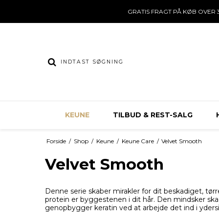
GRATIS FRAGT PÅ KØB OVER 3
KEUNE
TILBUD & REST-SALG
Forside
/
Shop
/
Keune
/
Keune Care
/
Velvet Smooth
Velvet Smooth
Denne serie skaber mirakler for dit beskadiget, tørr
protein er byggestenen i dit hår. Den mindsker ska
genopbygger keratin ved at arbejde det ind i ydersi