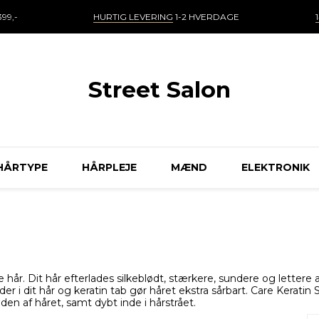
99,-
HURTIG LEVERING
1-2 HVERDAGE
Street Salon
HÅRTYPE
HÅRPLEJE
MÆND
ELEKTRONIK
e hår. Dit hår efterlades silkeblødt, stærkere, sundere og lettere
der i dit hår og keratin tab gør håret ekstra sårbart. Care Kera
den af håret, samt dybt inde i hårstrået.