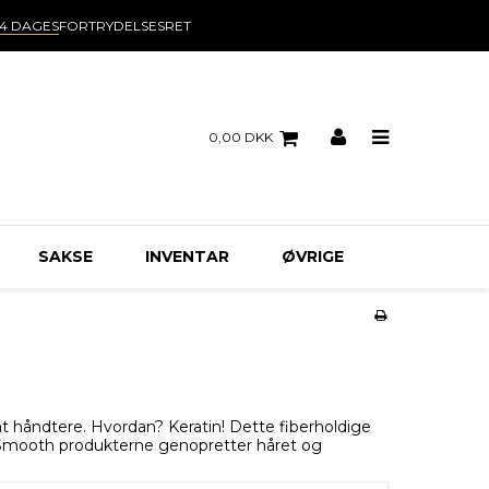
14 DAGES
FORTRYDELSESRET
0,00 DKK
SAKSE
INVENTAR
ØVRIGE
 at håndtere. Hvordan? Keratin! Dette fiberholdige
tin Smooth produkterne genopretter håret og