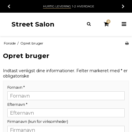
HURTIG LEVERING
1-2 HVERDAGE
0
Street Salon
Forside
/
Opret bruger
Opret bruger
Indtast venligst dine informationer. Felter markeret med * er
obligatoriske
Fornavn
*
Efternavn
*
Firmanavn (kun for virksomheder)