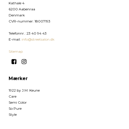
Kathale 4
6200 Aabenraa
Denmark
CVR-nummer
:
18007193
Telefonnr.
:
23 40 94 43
E-mail
:
info@streetsalon.dk
Sitemap
Mærker
1922 by J.M. Keune
Care
Semi Color
So Pure
Style