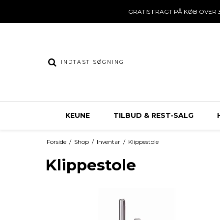
GRATIS FRAGT PÅ KØB OVER 3
KEUNE
TILBUD & REST-SALG
Forside
/
Shop
/
Inventar
/
Klippestole
Klippestole