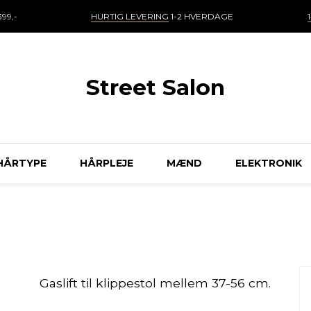
99,-
HURTIG LEVERING
1-2 HVERDAGE
Street Salon
HÅRTYPE
HÅRPLEJE
MÆND
ELEKTRONIK
Gaslift til klippestol mellem 37-56 cm.