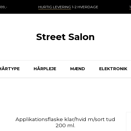
99,-
HURTIG LEVERING
1-2 HVERDAGE
Street Salon
HÅRTYPE
HÅRPLEJE
MÆND
ELEKTRONIK
Applikationsflaske klar/hvid m/sort tud
200 ml.