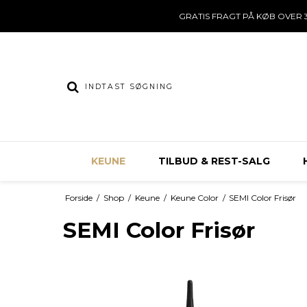
GRATIS FRAGT PÅ KØB OVER 3
KEUNE
TILBUD & REST-SALG
Forside
/
Shop
/
Keune
/
Keune Color
/
SEMI Color Frisør
SEMI Color Frisør